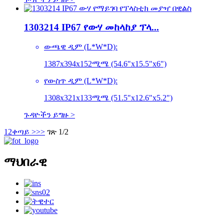
1303214 IP67 የውሃ መከላከያ ፕላ...
ውጫዊ ዲም (L*W*D):
1387x394x152ሚሜ (54.6"x15.5"x6")
የውስጥ ዲም (L*W*D):
1308x321x133ሚሜ (51.5"x12.6"x5.2")
ጉዳዮችን ይግዙ >
1
2
ቀጣይ >
>>
ገጽ 1/2
ማህበራዊ