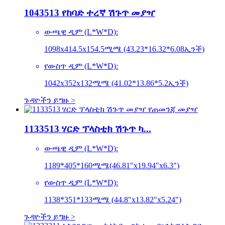
1043513 የከባድ ተረኛ ሽጉጥ መያዣ
ውጫዊ ዲም (L*W*D):
1098x414.5x154.5ሚሜ (43.23*16.32*6.08ኢንች)
የውስጥ ዲም (L*W*D):
1042x352x132ሚሜ (41.02*13.86*5.2ኢንች)
ጉዳዮችን ይግዙ >
1133513 ሃርድ ፕላስቲክ ሽጉጥ ካ...
ውጫዊ ዲም (L*W*D):
1189*405*160ሚሜ(46.81"x19.94"x6.3")
የውስጥ ዲም (L*W*D):
1138*351*133ሚሜ (44.8"x13.82"x5.24")
ጉዳዮችን ይግዙ >