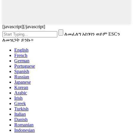
[javascript]
[/javascript]
ለመፈለግ አስገባን ወይም ESCን
ለመዝጋት ይንኩ።
English
French
German
Portuguese
Spanish
Russian
Japanese
Korean
Arabic
Irish
Greek
Turkish
Italian
Danish
Romanian
Indonesian