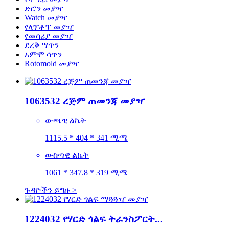
ድሮን መያዣ
Watch መያዣ
የላፕቶፕ መያዣ
የመሳሪያ መያዣ
ደረቅ ሣጥን
አምሞ ሳጥን
Rotomold መያዣ
1063532 ረጅም ጠመንጃ መያዣ
ውጫዊ ልኬት
1115.5 * 404 * 341 ሚሜ
ውስጣዊ ልኬት
1061 * 347.8 * 319 ሚሜ
ጉዳዮችን ይግዙ >
1224032 የሃርድ ጎልፍ ትራንስፖርት...