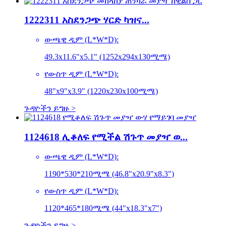
1222311 አስደንጋጭ ሃርድ ካዝና...
ውጫዊ ዲም (L*W*D):
49.3x11.6"x5.1" (1252x294x130ሚሜ)
የውስጥ ዲም (L*W*D):
48"x9"x3.9" (1220x230x100ሚሜ)
ጉዳዮችን ይግዙ >
1124618 ሊቆለፍ የሚችል ሽጉጥ መያዣ ወ...
ውጫዊ ዲም (L*W*D):
1190*530*210ሚሜ (46.8"x20.9"x8.3")
የውስጥ ዲም (L*W*D):
1120*465*180ሚሜ (44"x18.3"x7")
ጉዳዮችን ይግዙ >