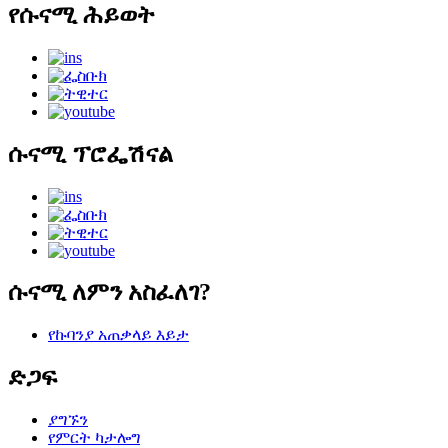
የሱናሚ ሕይወት
ሱናሚ ፕሮፌሽናል
ሱናሚ ለምን አስፈለገ?
የኩባንያ አጠቃላይ እይታ
ድጋፍ
ያግኙን
የምርት ካታሎግ