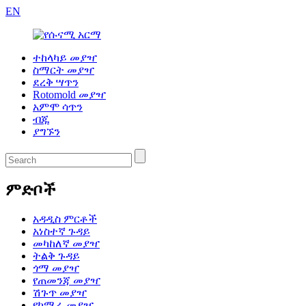
EN
ተከላካይ መያዣ
ስማርት መያዣ
ደረቅ ሣጥን
Rotomold መያዣ
አምሞ ሳጥን
ብጁ
ያግኙን
ምድቦች
አዳዲስ ምርቶች
አነስተኛ ጉዳይ
መካከለኛ መያዣ
ትልቅ ጉዳይ
ጎማ መያዣ
የጠመንጃ መያዣ
ሽጉጥ መያዣ
የካሜራ መያዣ