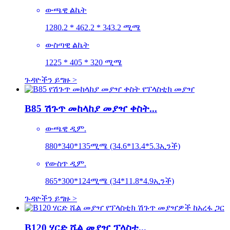
ውጫዊ ልኬት
1280.2 * 462.2 * 343.2 ሚሜ
ውስጣዊ ልኬት
1225 * 405 * 320 ሚሜ
ጉዳዮችን ይግዙ >
B85 ሽጉጥ መከላከያ መያዣ ቀስት...
ውጫዊ ዲም.
880*340*135ሚሜ (34.6*13.4*5.3ኢንች)
የውስጥ ዲም.
865*300*124ሚሜ (34*11.8*4.9ኢንች)
ጉዳዮችን ይግዙ >
B120 ሃርድ ሼል መያዣ ፕላስቲ...