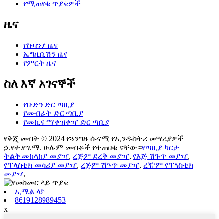
የሚጠየቁ ጥያቄዎች
ዜና
የኩባንያ ዜና
ኤግዚቢሽን ዜና
የምርት ዜና
ስለ እኛ አገናኞች
የቡድን ድር ጣቢያ
የመብራት ድር ጣቢያ
የመኪና ማቀዝቀዣ ድር ጣቢያ
የቅጂ መብት © 2024 የጓንግዙ ሱናሚ የኢንዱስትሪ መሣሪያዎች
ኃ.የተ.የግ.ማ. ሁሉም መብቶች የተጠበቁ ናቸው።
የጣቢያ ካርታ
ትልቅ መከላከያ መያዣ
,
ረጅም ደረቅ መያዣ
,
የእጅ ሽጉጥ መያዣ
,
የፕላስቲክ መሳሪያ መያዣ
,
ረጅም ሽጉጥ መያዣ
,
ረዥም የፕላስቲክ
መያዣ
,
ኢሜል ላክ
8619128989453
x