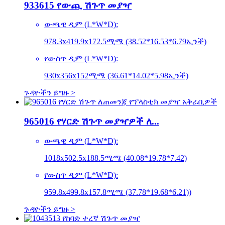
933615 የውጪ ሽጉጥ መያዣ
ውጫዊ ዲም (L*W*D):
978.3x419.9x172.5ሚሜ (38.52*16.53*6.79ኢንች)
የውስጥ ዲም (L*W*D):
930x356x152ሚሜ (36.61*14.02*5.98ኢንች)
ጉዳዮችን ይግዙ >
965016 የሃርድ ሽጉጥ መያዣዎች ለ...
ውጫዊ ዲም (L*W*D):
1018x502.5x188.5ሚሜ (40.08*19.78*7.42)
የውስጥ ዲም (L*W*D):
959.8x499.8x157.8ሚሜ (37.78*19.68*6.21))
ጉዳዮችን ይግዙ >