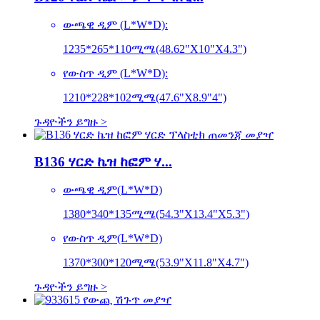
ውጫዊ ዲም (L*W*D):
1235*265*110ሚሜ(48.62"X10"X4.3")
የውስጥ ዲም (L*W*D):
1210*228*102ሚሜ(47.6"X8.9"4")
ጉዳዮችን ይግዙ >
B136 ሃርድ ኬዝ ከፎም ሃ...
ውጫዊ ዲም(L*W*D)
1380*340*135ሚሜ(54.3"X13.4"X5.3")
የውስጥ ዲም(L*W*D)
1370*300*120ሚሜ(53.9"X11.8"X4.7")
ጉዳዮችን ይግዙ >